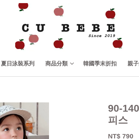
夏日泳裝系列
商品分類
韓國季末折扣
親子
90-1
피스
NT$ 790