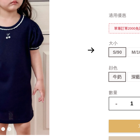
適用優惠
單筆訂單2000
大小
S/90
M/1
顔色
牛奶
深
數量
-