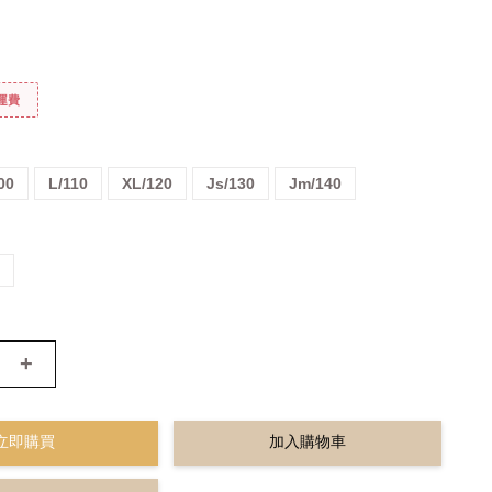
免運費
00
L/110
XL/120
Js/130
Jm/140
藍
+
立即購買
加入購物車