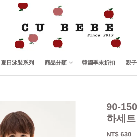
夏日泳裝系列
商品分類
韓國季末折扣
親子
90-1
하세트 
NT$ 630