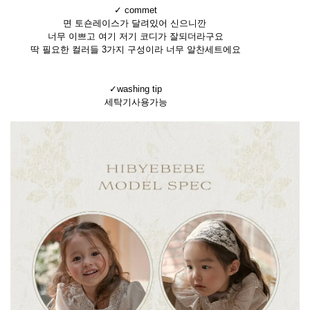
✓ commet
면 토숀레이스가 달려있어 신으니깐
너무 이쁘고 여기 저기 코디가 잘되더라구요
딱 필요한 컬러들 3가지 구성이라 너무 알찬세트에요
✓washing tip
세탁기사용가능