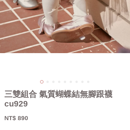
三雙組合 氣質蝴蝶結無腳跟襪
cu929
NT$ 890