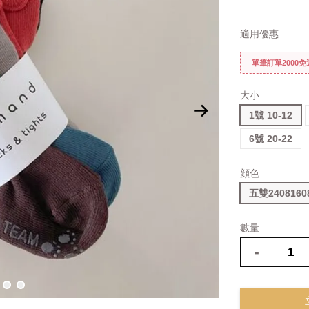
適用優惠
單筆訂單2000
大小
1號 10-12
6號 20-22
顔色
五雙2408160
數量
-