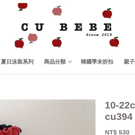
夏日泳裝系列
商品分類
韓國季末折扣
親子
10-
cu394
NT$ 530