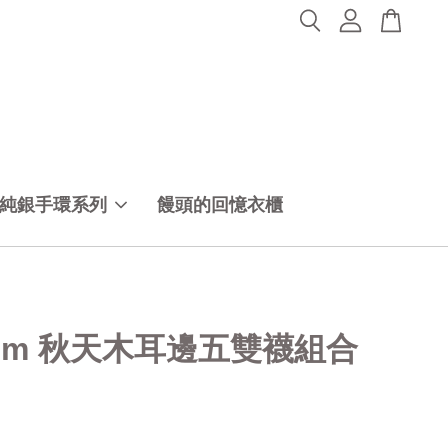
純銀手環系列
饅頭的回憶衣櫃
22cm 秋天木耳邊五雙襪組合