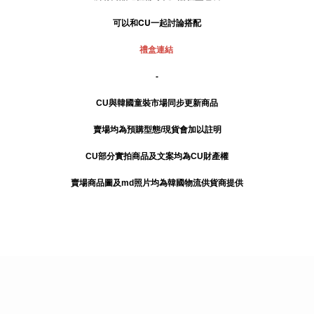
可以和CU一起討論搭配
禮盒連結
-
CU與韓國童裝市場同步更新商品
賣場均為預購型態/現貨會加以註明
CU部分實拍商品及文案均為CU財產權
賣場商品圖及md照片均為韓國物流供貨商提供