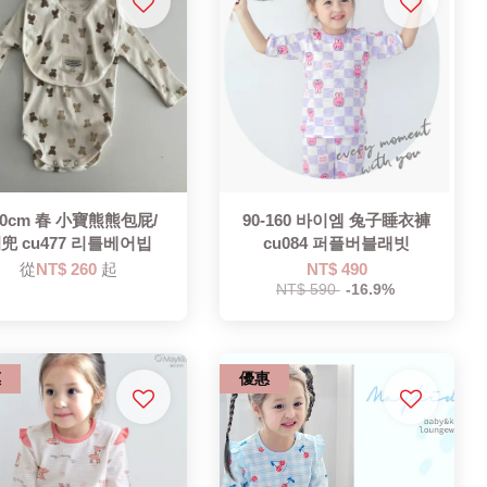
80cm 春 小寶熊熊包屁/
90-160 바이엠 兔子睡衣褲
兜 cu477 리틀베어빕
cu084 퍼플버블래빗
從
NT$ 260
起
NT$ 490
NT$ 590
-16.9%
惠
優惠