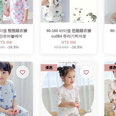
 바이엠 熊熊睡衣褲
90-160 바이엠 恐龍睡衣褲
90
4 민트버블베어
cu084 쥬라기히어로
T$ 490
NT$ 490
590
-16.9%
NT$ 590
-16.9%
優惠
優