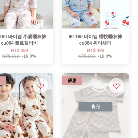
-160 바이엠 小鹿睡衣褲
90-160 바이엠 櫻桃睡衣褲
cu084 플로럴밤비
cu084 워터체리
NT$ 490
NT$ 490
NT$ 590
-16.9%
NT$ 590
-16.9%
惠
優惠
售完