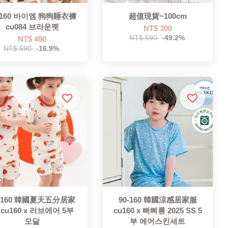
-160 바이엠 狗狗睡衣褲
超值現貨~100cm
cu084 브라운펫
NT$ 300
NT$ 590
-49.2%
NT$ 490
NT$ 590
-16.9%
0-160 韓國夏天五分居家
90-160 韓國涼感居家服
 cu160 x 러브에어 5부
cu160 x 삐삐롱 2025 SS 5
모달
부 에어스킨세트