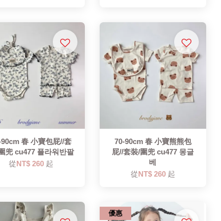
0-90cm 春 小寶包屁//套
70-90cm 春 小寶熊熊包
圍兜 cu477 플라워반팔
屁//套裝/圍兜 cu477 몽글
베
從
NT$ 260
起
從
NT$ 260
起
優惠