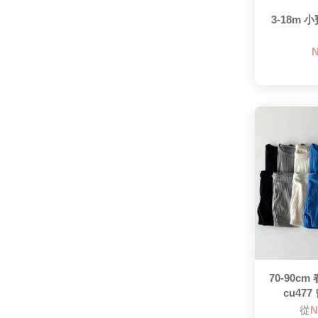
3-18m 小
N
70-90c
cu47
從
N