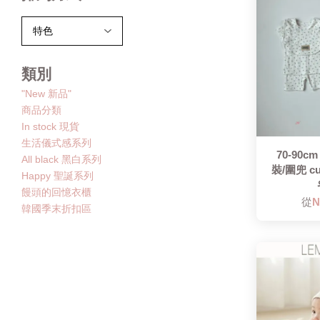
類別
"New 新品"
商品分類
In stock 現貨
生活儀式感系列
70-90c
All black 黑白系列
裝/圍兜 c
Happy 聖誕系列
饅頭的回憶衣櫃
從
N
韓國季末折扣區