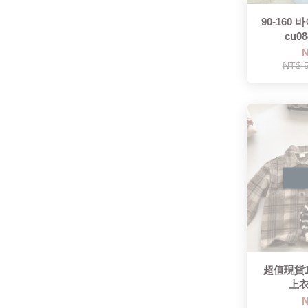
90-160
cu0
N
NT$ 
超值現貨10
上衣
N