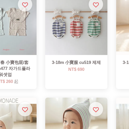
m 春 小寶包屁/套
3-18m 小寶服 cu519 제제
3-
u477 자가드플라
NT$ 690
워셋업
T$ 260
起