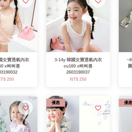
 韓國女寶透氣內衣
3-14y 韓國女寶透氣內衣
~
60 x삐삐롱
cu160 x삐삐롱
圍
03190032
2603190037
T$ 250
NT$ 250
優惠
優