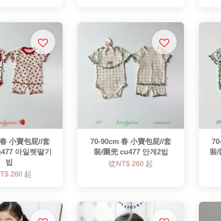
m 春 小寶包屁//套
70-90cm 春 小寶包屁//套
7
u477 아일렛딸기
裝/圍兜 cu477 안개2빕
裝/
빕
從
NT$ 260
起
T$ 260
起