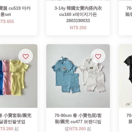
寶服 cu519 마카
3-14y 韓國女寶內搭內衣
7
롱set
cu160 x데이지가든
裝/
2603190033
T$ 655
NT$ 250
m 春 小寶套裝/圍兜
70-90cm 春 小寶包屁/套
7
7 달콤반팔셋업
裝/圍兜 cu477 브랜디빕
裝
T$ 260
起
從
NT$ 260
起