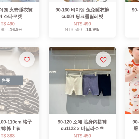
 바이엠 火箭睡衣褲
90-160 바이엠 兔兔睡衣褲
90
84 스타로켓
cu084 핑크튤립레빗
T$ 490
NT$ 490
590
-16.9%
NT$ 590
-16.9%
售完
0-110cm 格子
90-120 소예 貼身內搭褲
9
/線條上衣
cu1122 x 바닐라쇼츠
服
T$ 888
NT$ 450