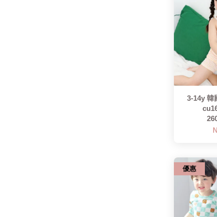
3-14y
cu1
26
N
優惠