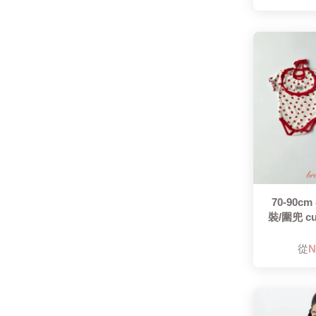
70-90c
裝/圍兜 c
從
N