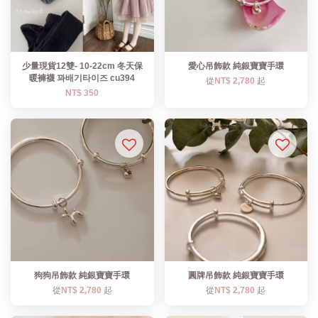
少量現貨12雙- 10-22cm 冬天保
愛心吊飾款 純銀寶寶手環
暖褲襪 꽈배기타이즈 cu394
從
NT$ 2,780
起
NT$ 350
狗狗吊飾款 純銀寶寶手環
圓牌吊飾款 純銀寶寶手環
從
NT$ 2,780
起
從
NT$ 2,780
起