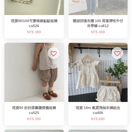
現貨90/100可愛棉麻點點短褲
饅頭回憶衣櫃 100 荷葉彈性牛仔
cu526
吊帶褲 cu812
NT$ 380
NT$ 499
現貨90 好好搭圖騰燈籠短褲
現貨 18m 氣質飛袖衣褲組合
cu525
cu406
NT$ 390
NT$ 690