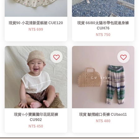
現貨90 小花清新蛋糕裙 CUE120
現貨 66/80太陽吊帶包屁連身褲
CUH76
NT$ 699
NT$ 750
現貨⊹小寶圖騰印花屁屁褲
現貨 皺摺縮口長褲 CUbao11
CU902
NT$ 480
NT$ 450