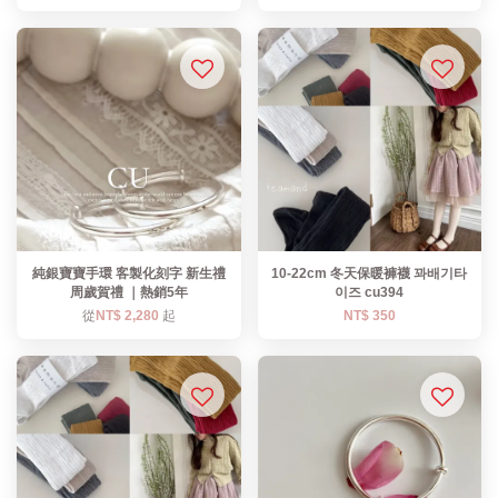
純銀寶寶手環 客製化刻字 新生禮
10-22cm 冬天保暖褲襪 꽈배기타
周歲賀禮 ｜熱銷5年
이즈 cu394
從
NT$ 2,280
起
NT$ 350