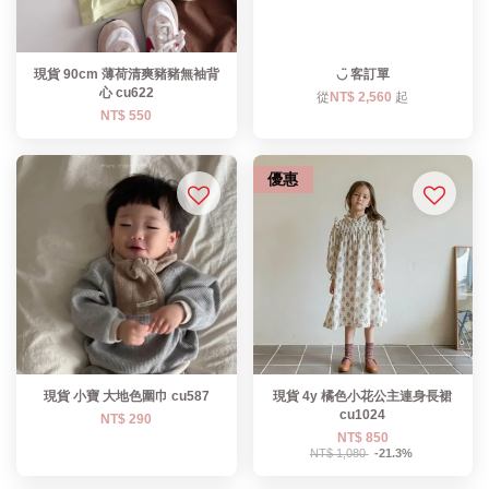
現貨 90cm 薄荷清爽豬豬無袖背
◡̈ 客訂單
心 cu622
從
NT$ 2,560
起
NT$ 550
優惠
現貨 小寶 大地色圍巾 cu587
現貨 4y 橘色小花公主連身長裙
cu1024
NT$ 290
NT$ 850
NT$ 1,080
-21.3%