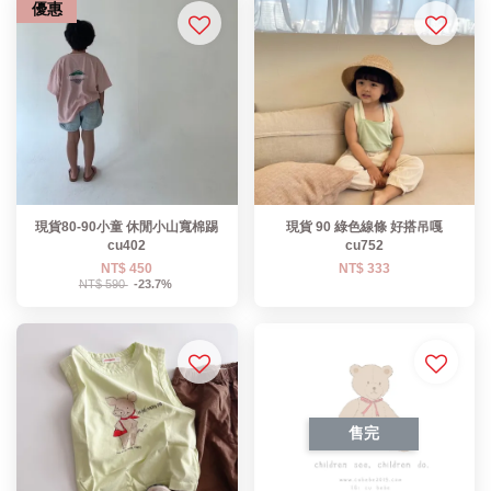
優惠
現貨80-90小童 休閒小山寬棉踢
現貨 90 綠色線條 好搭吊嘎
cu402
cu752
NT$ 450
NT$ 333
NT$ 590
-23.7%
售完