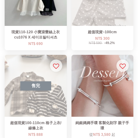
現貨110-120 小寶滾蕾絲上衣
超值現貨~100cm
cu1076 X 세이프릴티셔츠
NT$ 300
NT$ 590
-49.2%
NT$ 690
售完
超值現貨100-110cm 格子上衣/
純銀媽媽手環 客製化刻字 親子手
線條上衣
環
NT$ 888
從
NT$ 3,580
起