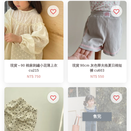
現貨～90 棉麻刺繡小花薄上衣
現貨 90cm 灰色華夫格夏日棉短
cu215
褲 cu603
NT$ 750
NT$ 550
售完