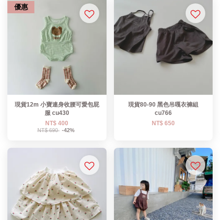
優惠
現貨12m 小寶連身收腰可愛包屁
現貨80-90 黑色吊嘎衣褲組
服 cu430
cu766
NT$ 400
NT$ 650
NT$ 690
-42%