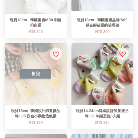
現貨18cm~ 韓國童襪/A08 刺繡
現貨18cm~ 韓國童襪品牌/A09
狗白襪
躲在腳後跟的喵喵襪
NT$ 200
NT$ 200
售完
現貨18cm~韓國設計師童襪品
現貨14-24cm韓國設計師童襪品
牌/L05 拼色小動物透氣襪
牌L01 刺繡恐龍3入組
NT$ 190
NT$ 180