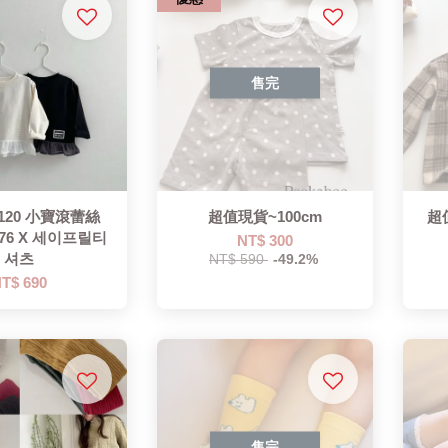
售完
-120 小寶滾蕾絲
超值現貨~100cm
超
076 X 세이프릴티
NT$ 300
셔츠
NT$ 590
-49.2%
T$ 690
售完