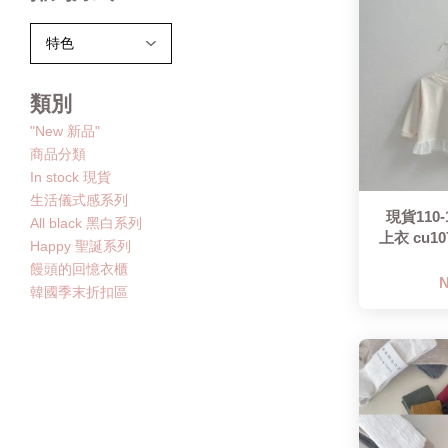
類別
"New 新品"
商品分類
In stock 現貨
生活儀式感系列
現貨110
All black 黑白系列
上衣 cu1
Happy 聖誕系列
饅頭的回憶衣櫃
N
韓國季末折扣區