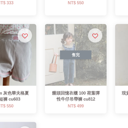
T$ 333
NT$ 550
售完
cm 灰色華夫格夏
饅頭回憶衣櫃 100 荷葉彈
現
褲 cu603
性牛仔吊帶褲 cu812
T$ 550
NT$ 499