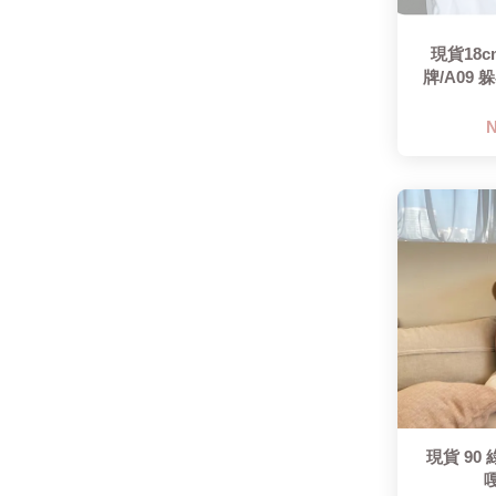
現貨18
牌/A09
N
現貨 90
嘎