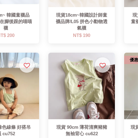
cm~ 韓國童襪品
現貨18cm~韓國設計師童
現
 躲在腳後跟的喵喵
襪品牌/L05 拼色小動物透
童
襪
氣襪
T$ 200
NT$ 190
優
 綠色線條 好搭吊
現貨 90cm 薄荷清爽豬豬
現
 cu752
無袖背心 cu622