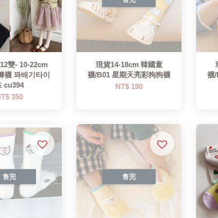
雙- 10-22cm
現貨14-18cm 韓國童
褲襪 꽈배기타이
襪/B01 星期天亮彩狗狗襪
襪
 cu394
NT$ 190
T$ 350
售完
售完