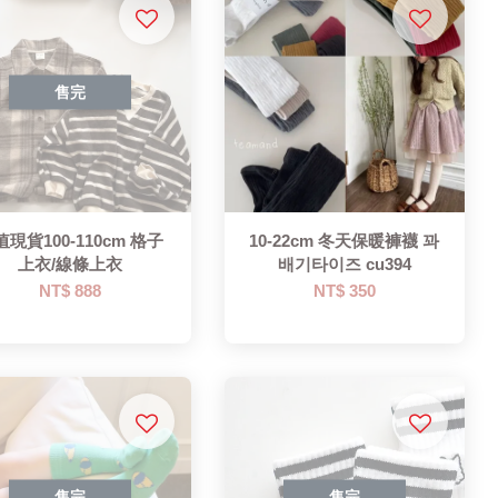
售完
值現貨100-110cm 格子
10-22cm 冬天保暖褲襪 꽈
上衣/線條上衣
배기타이즈 cu394
NT$ 888
NT$ 350
售完
售完