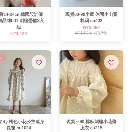
貨14-24cm韓國設計師
現貨80-90小童 休閒小山寬
襪品牌L01 刺繡恐龍3入
棉踢 cu402
組
NT$ 450
NT$ 590
-23.7%
NT$ 180
惠
貨 4y 橘色小花公主連身
現貨～90 棉麻刺繡小花薄
長裙 cu1024
上衣 cu215