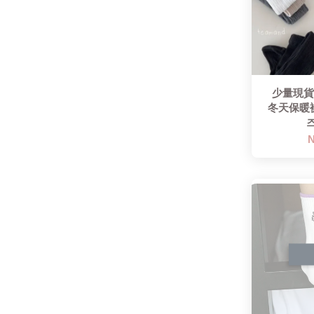
少量現貨12
冬天保暖
즈
N