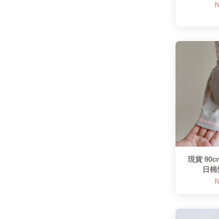
N
現貨 90
日棉短
N