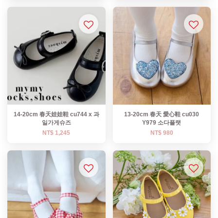
14-20cm 春天娃娃鞋 cu744 x 과
13-20cm 春天 愛心鞋 cu030
일가게슈즈
Y979 소다플랫
NT$ 1,245
NT$ 980