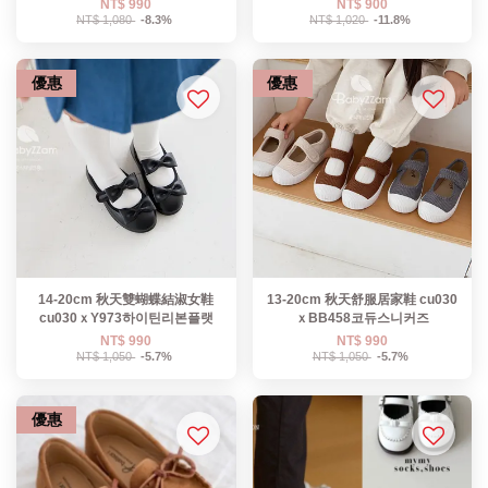
NT$ 990
NT$ 900
NT$ 1,080
-8.3%
NT$ 1,020
-11.8%
優惠
優惠
14-20cm 秋天雙蝴蝶結淑女鞋
13-20cm 秋天舒服居家鞋 cu030
cu030ｘY973하이틴리본플랫
ｘBB458코듀스니커즈
NT$ 990
NT$ 990
NT$ 1,050
-5.7%
NT$ 1,050
-5.7%
優惠