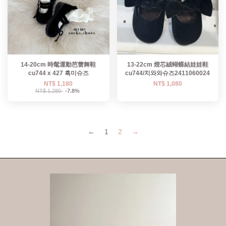
14-20cm 時髦運動芭蕾舞鞋
13-22cm 燈芯絨蝴蝶結娃娃鞋
cu744 x 427 흑미슈즈
cu744/치와와슈즈2411060024
NT$ 1,180
NT$ 1,080
NT$ 1,280
-7.8%
←
1
2
→