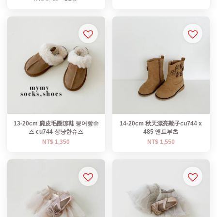
13-20cm 麂皮毛圈涼鞋 붕어빵슈
14-20cm 秋天漂亮靴子cu744 x
즈 cu744 상냥한슈즈
485 앤트부츠
NT$ 1,350
NT$ 1,550