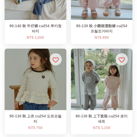
90-140 秋 牛仔褲 cu254 루카청
90-130 秋 小圍裙運動褲 cu254
바지
프릴조거바지
NT$ 1,050
NT$ 890
90-130 秋 上衣 cu254 도트프릴
90-130 秋 上下套裝 cu254 로미
티
세트
NT$ 750
NT$ 1,150