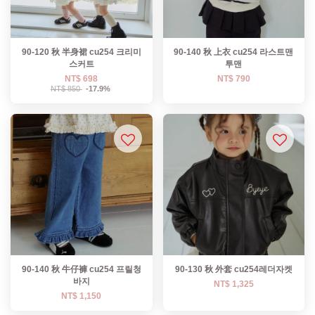
90-120 秋 半身裙 cu254 크리미
90-140 秋 上衣 cu254 라스트맨
스커트
투맨
NT$ 698
NT$ 790
NT$ 850
-17.9%
90-140 秋 牛仔褲 cu254 프릴청
90-130 秋 外套 cu254레더자켓
바지
NT$ 1,325
NT$ 1,150