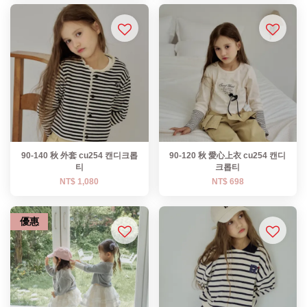
90-140 秋 外套 cu254 캔디크롭
90-120 秋 愛心上衣 cu254 캔디
티
크롭티
NT$ 1,080
NT$ 698
優惠