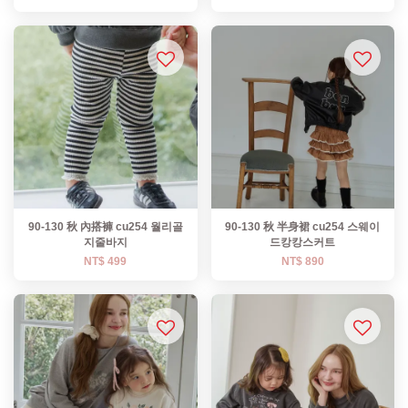
90-130 秋 內搭褲 cu254 월리골
90-130 秋 半身裙 cu254 스웨이
지줄바지
드캉캉스커트
NT$ 499
NT$ 890