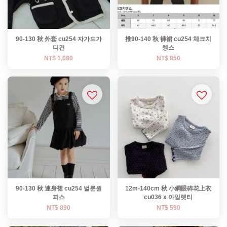
90-130 秋 外套 cu254 자가드가
推90-140 秋 褲裙 cu254 체크치
디건
렝스
NT$ 1,080
NT$ 850
90-130 秋 連身裙 cu254 벌룬원
12m-140cm 秋 小網眼碎花上衣
피스
cu036 x 아일렛티
NT$ 890
NT$ 590