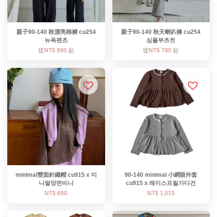
親子90-140 秋漂亮棉褲 cu254
親子90-140 秋天喇叭褲 cu254
뉴욕팬츠
심플부츠컷
從
NT$ 990
起
從
NT$ 780
起
minimal雙面針織帽 cu915 x 미
90-140 minimal 小網眼外套
니멀양면비니
cu915 x 레이스프릴가디건
NT$ 690
NT$ 1,015