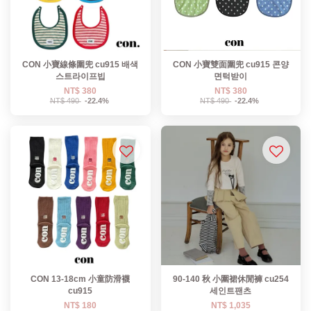
CON 小寶線條圍兜 cu915 배색
CON 小寶雙面圍兜 cu915 콘양
스트라이프빕
면턱받이
NT$ 380
NT$ 380
NT$ 490
-22.4%
NT$ 490
-22.4%
CON 13-18cm 小童防滑襪
90-140 秋 小圍裙休閒褲 cu254
cu915
세인트팬츠
NT$ 180
NT$ 1,035