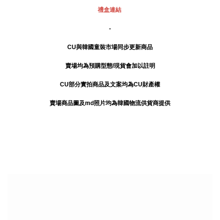
禮盒連結
-
CU與韓國童裝市場同步更新商品
賣場均為預購型態/現貨會加以註明
CU部分實拍商品及文案均為CU財產權
賣場商品圖及md照片均為韓國物流供貨商提供