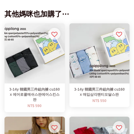
其他媽咪也加購了⋯
3-14y 韓國男三件組內褲 cu160
3-14y 韓國男三件組內褲 cu160
x 에어로쿨메쉬스판에어스킨스
x 매입삼각팬티모달스판
판
NT$ 550
NT$ 590