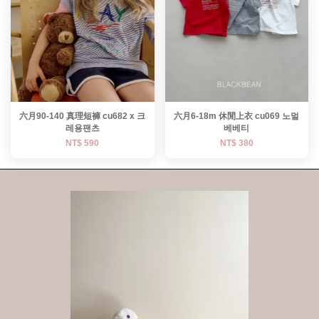
六月90-140 真理短褲 cu682 x 크
六月6-18m 休閒上衣 cu069 노멀
레용팬츠
베베티
NT$ 590
NT$ 380