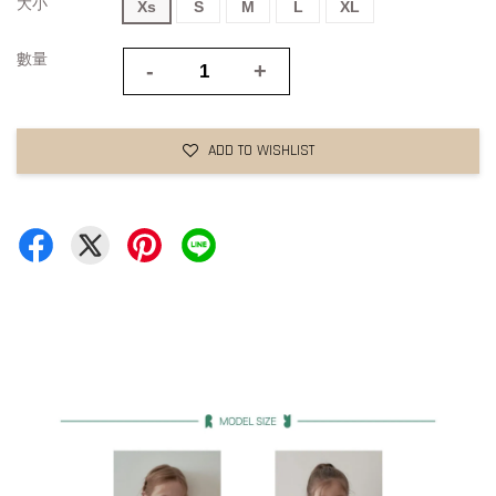
大小
Xs
S
M
L
XL
數量
-
+
ADD TO WISHLIST